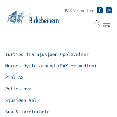
EAK Vel medlem
MENY
menu
Turtips fra Sjusjøen Opplevelser
Norges Hytteforbund (EAK er medlem)
menu
menu
Pihl AS
Pellestova
Sjusjøen Vel
Snø & føreforhold