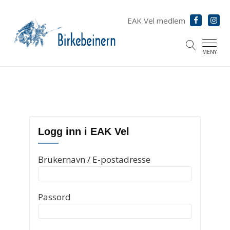
EAK Vel medlem
MENY
menu
menu
Logg inn i EAK Vel
menu
Brukernavn / E-postadresse
Passord